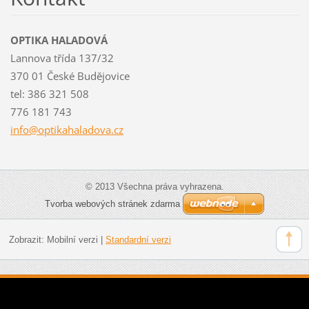
OPTIKA HALADOVÁ
Lannova třída 137/32
370 01 České Budějovice
tel: 386 321 508
776 181 743
info@opt
ikahalad
ova.cz
© 2013 Všechna práva vyhrazena.
Tvorba webových stránek zdarma
Zobrazit:
Mobilní verzi
|
Standardní verzi