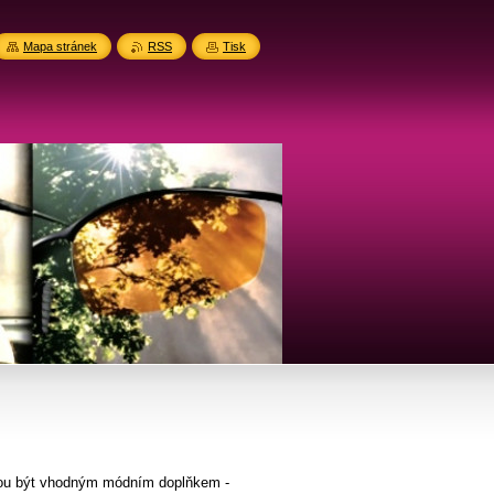
Mapa stránek
RSS
Tisk
ohou být vhodným módním doplňkem -