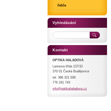
řidiče
Vyhledávání
Kontakt
OPTIKA HALADOVÁ
Lannova třída 137/32
370 01 České Budějovice
tel: 386 321 508
776 181 743
info@opt
ikahalad
ova.cz