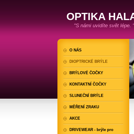
OPTIKA HAL
"S námi uvidíte svět lépe. 
O NÁS
DIOPTRICKÉ BRÝLE
BRÝLOVÉ ČOČKY
KONTAKTNÍ ČOČKY
SLUNEČNÍ BRÝLE
MĚŘENÍ ZRAKU
AKCE
DRIVEWEAR - brýle pro