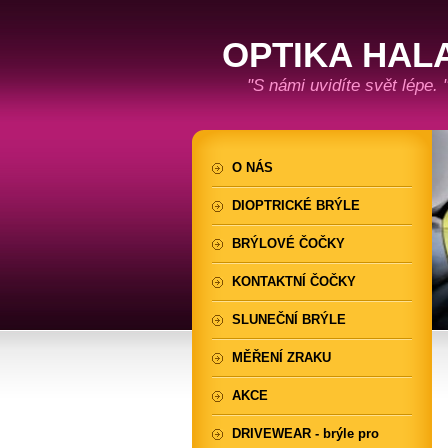
OPTIKA HAL
"S námi uvidíte svět lépe. 
O NÁS
DIOPTRICKÉ BRÝLE
BRÝLOVÉ ČOČKY
KONTAKTNÍ ČOČKY
SLUNEČNÍ BRÝLE
MĚŘENÍ ZRAKU
AKCE
DRIVEWEAR - brýle pro