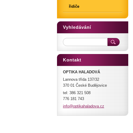
řidiče
Vyhledávání
Kontakt
OPTIKA HALADOVÁ
Lannova třída 137/32
370 01 České Budějovice
tel: 386 321 508
776 181 743
info@opt
ikahalad
ova.cz