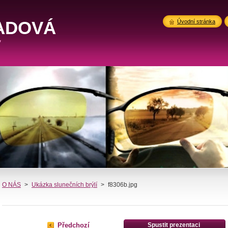
ADOVÁ
Úvodní stránka
"
O NÁS
>
Ukázka slunečních brýlí
>
f8306b.jpg
Předchozí
Spustit prezentaci