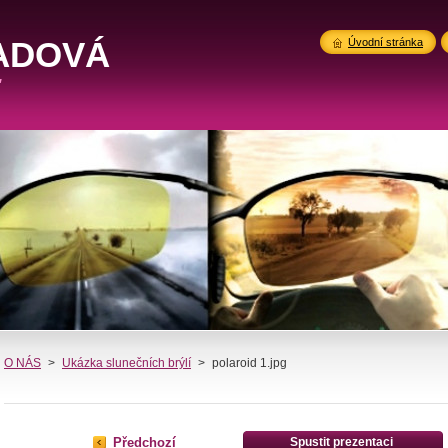
ADOVÁ
Úvodní stránka
"
O NÁS
>
Ukázka slunečních brýlí
>
polaroid 1.jpg
Předchozí
Spustit prezentaci