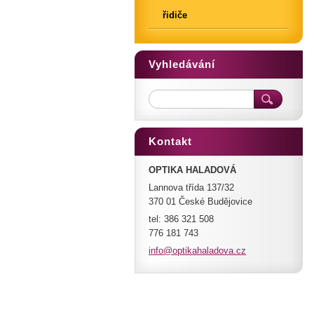
řidiče
Vyhledávání
Kontakt
OPTIKA HALADOVÁ
Lannova třída 137/32
370 01 České Budějovice
tel: 386 321 508
776 181 743
info@opt
ikahalad
ova.cz