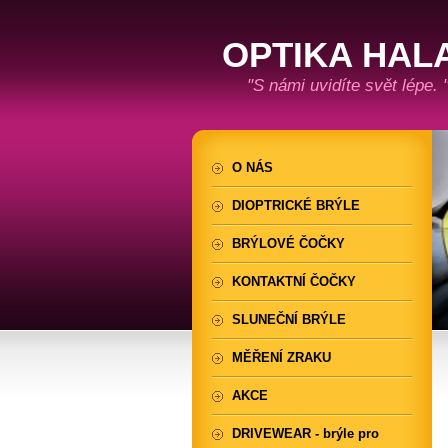
OPTIKA HAL
"S námi uvidíte svět lépe. 
O NÁS
DIOPTRICKÉ BRÝLE
BRÝLOVÉ ČOČKY
KONTAKTNÍ ČOČKY
SLUNEČNÍ BRÝLE
MĚŘENÍ ZRAKU
AKCE
DRIVEWEAR - brýle pro